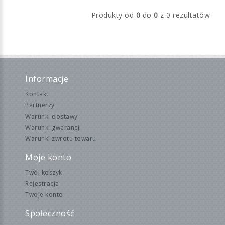
Produkty od
0
do
0
z 0 rezultatów
Informacje
Kontakt
Partnerzy
Warunki dostawy
Warunki gwarancji
Warunki zwrotu towaru
Moje konto
Twój koszyk
Rejestracja
Twoje konto
Społeczność