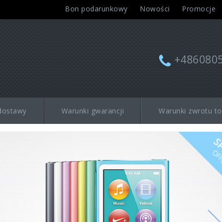
Bon podarunkowy
Nowości
Promocje
+486080
dostawy
Warunki gwarancji
Warunki zwrotu t