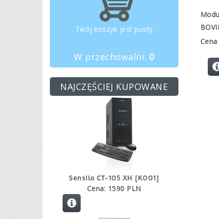
Modu
BOVIE
Twój koszyk jest pusty
Cena 
W przechowalni:
0
NAJCZĘŚCIEJ KUPOWANE
Sensilo CT-105 XH [K001]
Cena: 1590 PLN