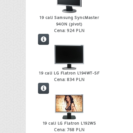
19 cali Samsung SyncMaster
940N (pivot)
Cena: 924 PLN
19 cali LG Flatron L194WT-SF
Cena: 834 PLN
19 cali LG Flatron L192WS
Cena: 768 PLN