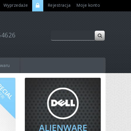
Wyprzedaże
Rejestracja
Moje konto
54626
owaru
Next