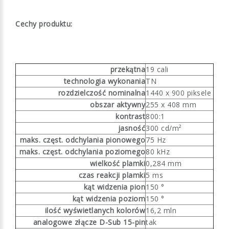
Cechy produktu:
przekątna
19 cali
technologia wykonania
TN
rozdzielczość nominalna
1440 x 900 piksele
obszar aktywny
255 x 408 mm
kontrast
800:1
jasność
300 cd/m²
maks. częst. odchylania pionowego
75 Hz
maks. częst. odchylania poziomego
80 kHz
wielkość plamki
0,284 mm
czas reakcji plamki
5 ms
kąt widzenia pion
150 °
kąt widzenia poziom
150 °
ilość wyświetlanych kolorów
16,2 mln
analogowe złącze D-Sub 15-pin
tak