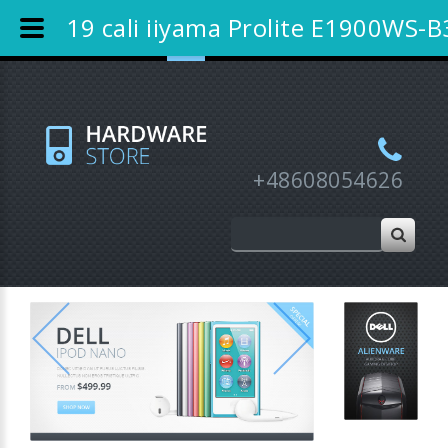
Bon podarunkowy
Nowości
Promocje
19 cali iiyama Prolite E1900WS-B
Wyprzedaże
Rejestracja
Moje konto
+48608054626
Previous
Next