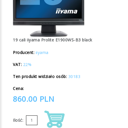
19 cali iiyama Prolite E1900WS-B3 black
Producent:
iiyama
VAT:
22%
Ten produkt widziało osób:
30183
Cena:
860.00
PLN
Ilość: