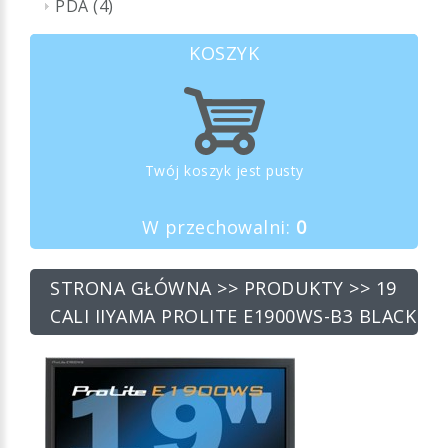
PDA (4)
KOSZYK
Twój koszyk jest pusty
W przechowalni:
0
STRONA GŁÓWNA
>>
PRODUKTY
>> 19
CALI IIYAMA PROLITE E1900WS-B3 BLACK