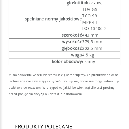
głośniki
tak
(2 x 1W)
TUV-GS
TCO 99
spełniane normy jakościowe
MPR-III
ISO 13406-2
szerokość
443 mm
wysokość
379,5 mm
głębokość
202,5 mm
waga
4,5 kg
kolor obudowy
czarny
Mimo dołożenia wszelkich starań nie gwarantujemy, że publikowane dane
techniczne nie zawierają uchybień lub błędów, które nie mogą jednak być
podstawą do roszczeń. W przypadku jakichkolwiek wątpliwości prosimy
przed podjęciem decyzji o kontakt z handlowcem.
PRODUKTY POLECANE