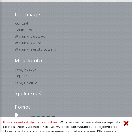
Informacje
Kontakt
Partnerzy
Warunki dostawy
Warunki gwarancji
Warunki zwrotu towaru
Moje konto
Twój koszyk
Rejestracja
Twoje konto
Społeczność
Pomoc
+48608054626
Nowe zasady dotyczące cookies.
Witryna internetowa wykorzystuje pliki
cookies, żeby zapewnić Państwu wygodne korzystanie z dostępnych na
stronie zasobów z zachowaniem najwyższej jakości usługi. Pliki cookies