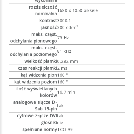
wykonania
rozdzielczość
1680 x 1050 piksele
nominalna
kontrast
3000:1
jasność
300 cd/m²
maks. częst.
75 Hz
odchylania pionowego
maks. częst.
81 kHz
odchylania poziomego
wielkość plamki
0,282 mm
czas reakcji plamki
2 ms
kąt widzenia pion
160 °
kąt widzenia poziom
160 °
ilość wyświetlanych
16,7 mln
kolorów
analogowe złącze D-
tak
Sub 15-pin
cyfrowe złącze DVI
tak
głośniki
nie
spełniane normy
TCO 99