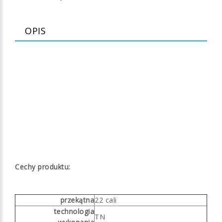
OPIS
Cechy produktu:
przekątna
22 cali
technologia
TN